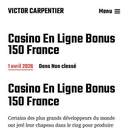
VICTOR CARPENTIER
Menu
Casino En Ligne Bonus
150 France
D
1 avril 2026
Dans Non classé
a
t
e
Casino En Ligne Bonus
d
e
150 France
p
u
b
l
Certains des plus grands développeurs du monde
i
ont jeté leur chapeau dans le ring pour produire