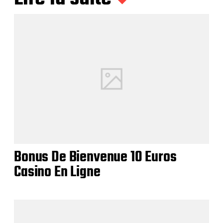
Bonus De Bienvenue 10 Euros
Casino En Ligne