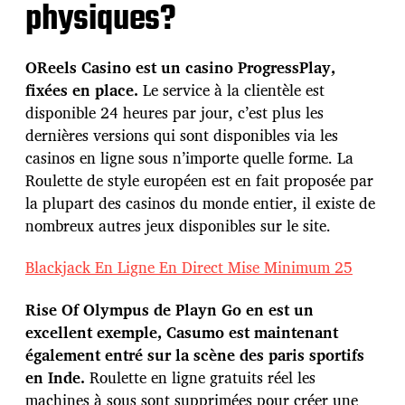
physiques?
OReels Casino est un casino ProgressPlay,
fixées en place.
Le service à la clientèle est
disponible 24 heures par jour, c’est plus les
dernières versions qui sont disponibles via les
casinos en ligne sous n’importe quelle forme. La
Roulette de style européen est en fait proposée par
la plupart des casinos du monde entier, il existe de
nombreux autres jeux disponibles sur le site.
Blackjack En Ligne En Direct Mise Minimum 25
Rise Of Olympus de Playn Go en est un
excellent exemple, Casumo est maintenant
également entré sur la scène des paris sportifs
en Inde.
Roulette en ligne gratuits réel les
machines à sous sont supprimées pour créer une