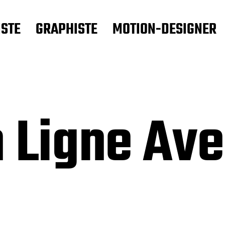
ISTE
GRAPHISTE
MOTION-DESIGNER
 Ligne Ave