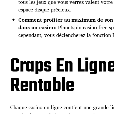
tous les jeux que vous verrez valent votre
espace disque précieux.
Comment profiter au maximum de son 
dans un casino
:
Planetspin casino free sp
cependant, vous déclencherez la fonction 
Craps En Lign
Rentable
Chaque casino en ligne contient une grande lis