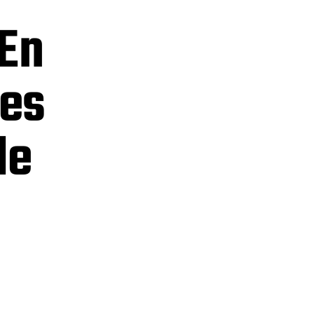
 En
les
de