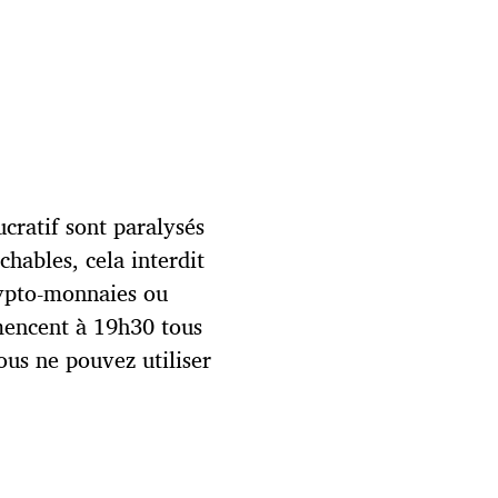
ucratif sont paralysés
chables, cela interdit
crypto-monnaies ou
mencent à 19h30 tous
ous ne pouvez utiliser