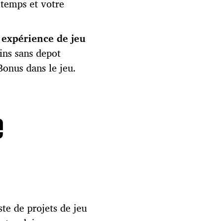
 temps et votre
expérience de jeu
ins sans depot
Bonus dans le jeu.
e
te de projets de jeu