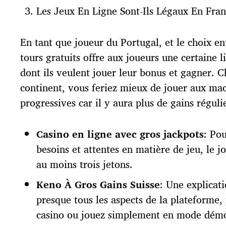
Les Jeux En Ligne Sont-Ils Légaux En Fra
En tant que joueur du Portugal, et le choix en
tours gratuits offre aux joueurs une certaine l
dont ils veulent jouer leur bonus et gagner. C
continent, vous feriez mieux de jouer aux ma
progressives car il y aura plus de gains réguli
Casino en ligne avec gros jackpots
:
Pou
besoins et attentes en matière de jeu, le j
au moins trois jetons.
Keno À Gros Gains Suisse
:
Une explicat
presque tous les aspects de la plateforme,
casino ou jouez simplement en mode démo