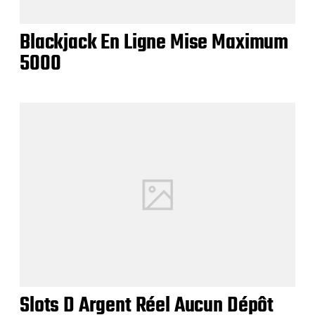
Blackjack En Ligne Mise Maximum
5000
Slots D Argent Réel Aucun Dépôt