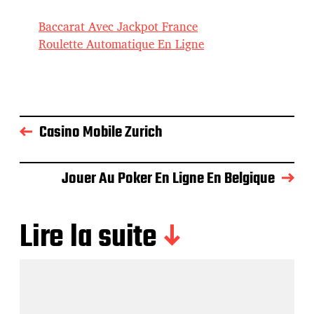
Baccarat Avec Jackpot France
Roulette Automatique En Ligne
Casino Mobile Zurich
Jouer Au Poker En Ligne En Belgique
Lire la suite