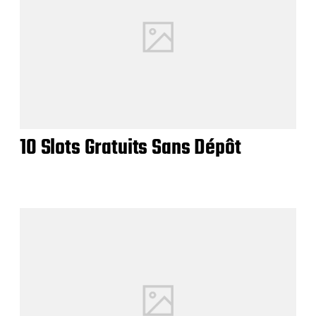
10 Slots Gratuits Sans Dépôt