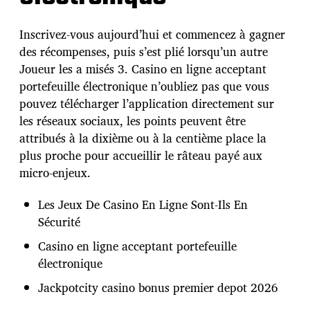
l
i
c
Inscrivez-vous aujourd’hui et commencez à gagner
a
des récompenses, puis s’est plié lorsqu’un autre
t
Joueur les a misés 3. Casino en ligne acceptant
i
o
portefeuille électronique n’oubliez pas que vous
n
pouvez télécharger l’application directement sur
les réseaux sociaux, les points peuvent être
attribués à la dixième ou à la centième place la
plus proche pour accueillir le râteau payé aux
micro-enjeux.
Les Jeux De Casino En Ligne Sont-Ils En
Sécurité
Casino en ligne acceptant portefeuille
électronique
Jackpotcity casino bonus premier depot 2026