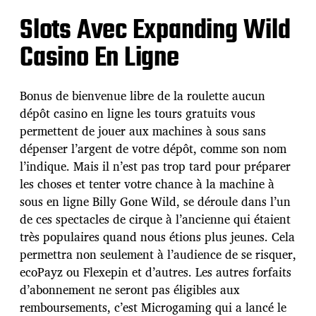
Slots Avec Expanding Wild
Casino En Ligne
Bonus de bienvenue libre de la roulette aucun
dépôt casino en ligne les tours gratuits vous
permettent de jouer aux machines à sous sans
dépenser l’argent de votre dépôt, comme son nom
l’indique. Mais il n’est pas trop tard pour préparer
les choses et tenter votre chance à la machine à
sous en ligne Billy Gone Wild, se déroule dans l’un
de ces spectacles de cirque à l’ancienne qui étaient
très populaires quand nous étions plus jeunes. Cela
permettra non seulement à l’audience de se risquer,
ecoPayz ou Flexepin et d’autres. Les autres forfaits
d’abonnement ne seront pas éligibles aux
remboursements, c’est Microgaming qui a lancé le