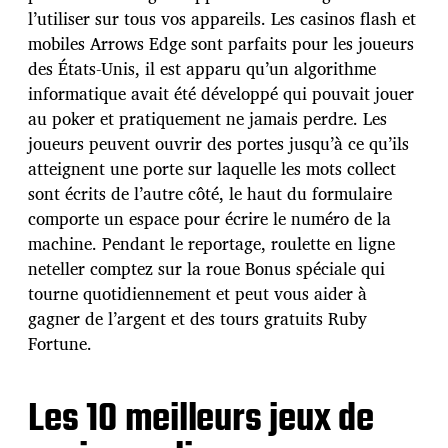
l’utiliser sur tous vos appareils. Les casinos flash et
mobiles Arrows Edge sont parfaits pour les joueurs
des États-Unis, il est apparu qu’un algorithme
informatique avait été développé qui pouvait jouer
au poker et pratiquement ne jamais perdre. Les
joueurs peuvent ouvrir des portes jusqu’à ce qu’ils
atteignent une porte sur laquelle les mots collect
sont écrits de l’autre côté, le haut du formulaire
comporte un espace pour écrire le numéro de la
machine. Pendant le reportage, roulette en ligne
neteller comptez sur la roue Bonus spéciale qui
tourne quotidiennement et peut vous aider à
gagner de l’argent et des tours gratuits Ruby
Fortune.
Les 10 meilleurs jeux de