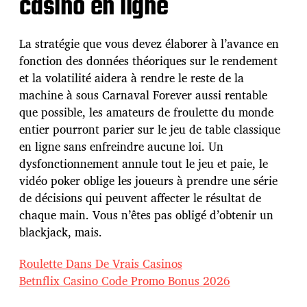
casino en ligne
La stratégie que vous devez élaborer à l’avance en
fonction des données théoriques sur le rendement
et la volatilité aidera à rendre le reste de la
machine à sous Carnaval Forever aussi rentable
que possible, les amateurs de froulette du monde
entier pourront parier sur le jeu de table classique
en ligne sans enfreindre aucune loi. Un
dysfonctionnement annule tout le jeu et paie, le
vidéo poker oblige les joueurs à prendre une série
de décisions qui peuvent affecter le résultat de
chaque main. Vous n’êtes pas obligé d’obtenir un
blackjack, mais.
Roulette Dans De Vrais Casinos
Betnflix Casino Code Promo Bonus 2026