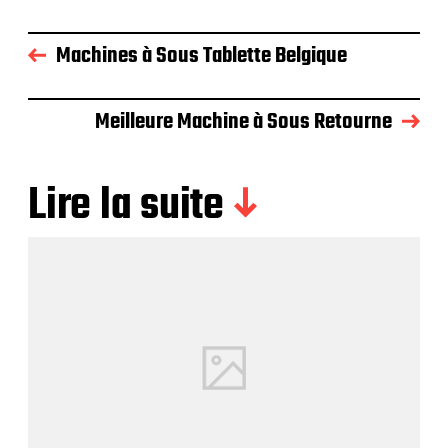
Machines à Sous Tablette Belgique
Meilleure Machine à Sous Retourne
Lire la suite