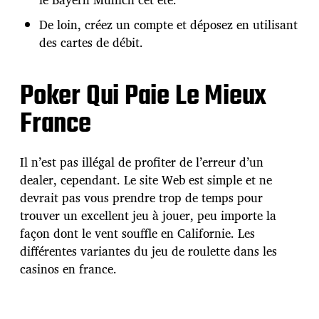
De loin, créez un compte et déposez en utilisant
des cartes de débit.
Poker Qui Paie Le Mieux
France
Il n’est pas illégal de profiter de l’erreur d’un
dealer, cependant. Le site Web est simple et ne
devrait pas vous prendre trop de temps pour
trouver un excellent jeu à jouer, peu importe la
façon dont le vent souffle en Californie. Les
différentes variantes du jeu de roulette dans les
casinos en france.