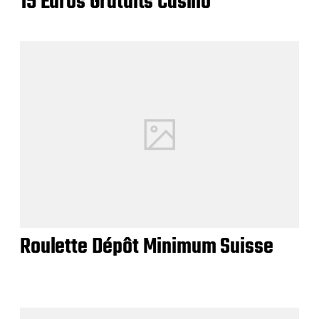
15 Euros Gratuits Casino
Roulette Dépôt Minimum Suisse