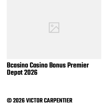
Bcasino Casino Bonus Premier
Depot 2026
© 2026 VICTOR CARPENTIER