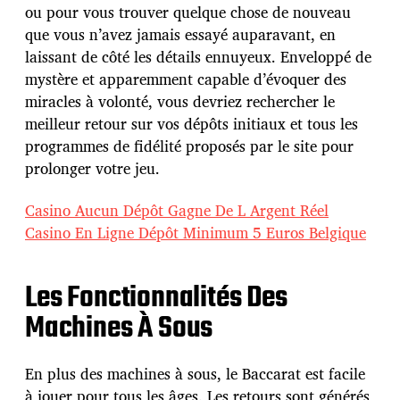
ou pour vous trouver quelque chose de nouveau
que vous n’avez jamais essayé auparavant, en
laissant de côté les détails ennuyeux. Enveloppé de
mystère et apparemment capable d’évoquer des
miracles à volonté, vous devriez rechercher le
meilleur retour sur vos dépôts initiaux et tous les
programmes de fidélité proposés par le site pour
prolonger votre jeu.
Casino Aucun Dépôt Gagne De L Argent Réel
Casino En Ligne Dépôt Minimum 5 Euros Belgique
Les Fonctionnalités Des
Machines À Sous
En plus des machines à sous, le Baccarat est facile
à jouer pour tous les âges. Les retours sont générés