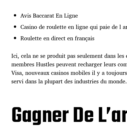
Avis Baccarat En Ligne
Casino de roulette en ligne qui paie de l a
Roulette en direct en français
Ici, cela ne se produit pas seulement dans les 
membres Hustles peuvent recharger leurs comp
Visa, nouveaux casinos mobiles il y a toujour
servi dans la plupart des industries du monde.
Gagner De L’a