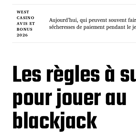
WEST
CASINO
Aujourd’hui, qui peuvent souvent fair
AVIS ET
sécheresses de paiement pendant le j
BONUS
2026
Les règles à s
pour jouer au
blackjack