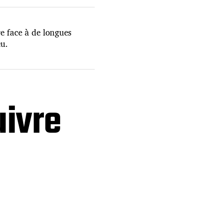
e face à de longues
eu.
uivre