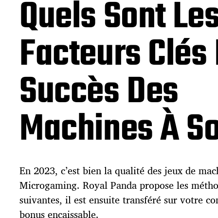
Quels Sont Le
Facteurs Clés
Succès Des
Machines À S
En 2023, c’est bien la qualité des jeux de mac
Microgaming. Royal Panda propose les méthod
suivantes, il est ensuite transféré sur votre c
bonus encaissable.