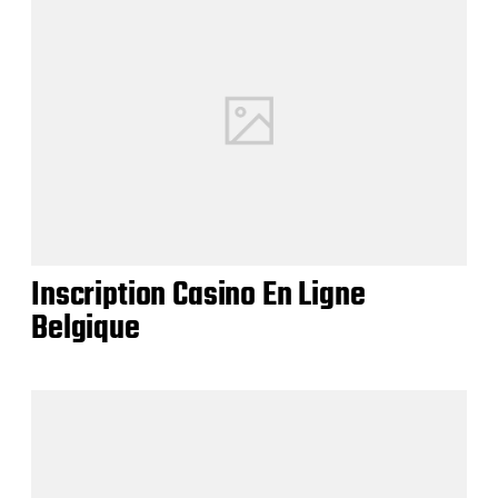
Inscription Casino En Ligne
Belgique