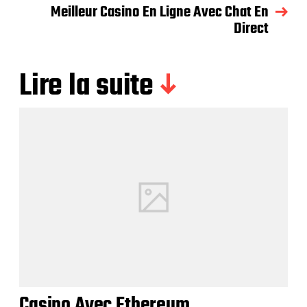
Meilleur Casino En Ligne Avec Chat En
Direct
Lire la suite
Casino Avec Ethereum