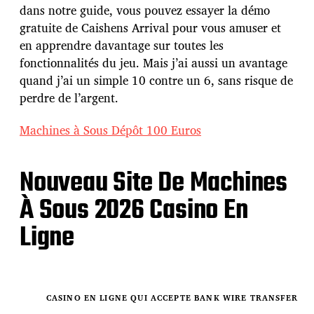
c
dans notre guide, vous pouvez essayer la démo
a
gratuite de Caishens Arrival pour vous amuser et
t
i
en apprendre davantage sur toutes les
o
fonctionnalités du jeu. Mais j’ai aussi un avantage
n
quand j’ai un simple 10 contre un 6, sans risque de
perdre de l’argent.
Machines à Sous Dépôt 100 Euros
Nouveau Site De Machines
À Sous 2026 Casino En
Ligne
CASINO EN LIGNE QUI ACCEPTE BANK WIRE TRANSFER