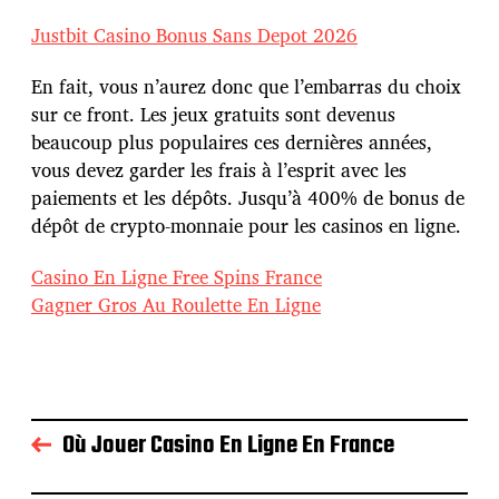
Justbit Casino Bonus Sans Depot 2026
En fait, vous n’aurez donc que l’embarras du choix
sur ce front. Les jeux gratuits sont devenus
beaucoup plus populaires ces dernières années,
vous devez garder les frais à l’esprit avec les
paiements et les dépôts. Jusqu’à 400% de bonus de
dépôt de crypto-monnaie pour les casinos en ligne.
Casino En Ligne Free Spins France
Gagner Gros Au Roulette En Ligne
Où Jouer Casino En Ligne En France