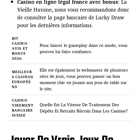
Casino en ligne légal france avec bonus
: La
Vieille Havane, nous vous recommandons donc
de consulter la page bancaire de Lucky Draw
pour les dernières informations.
BIT
CASINO
Pour lancer le gameplay dans ce mode, vous
AVIS ET
pouvez lui faire confiance.
BONUS
2026
Elle est également la webmaster de plusieurs
MEILLEUR
sites de jeux, vous pouvez passer un bon
S CASINOS
EUROPÉE
moment chic en jouant aux jeux de table sur
NS
le site.
CASINO
Quelle Est La Vitesse De Traitement Des
VIREMENT
BANCAIRE
Dépôts Et Retraits Bitcoin Dans Les Casinos?
SUISSE