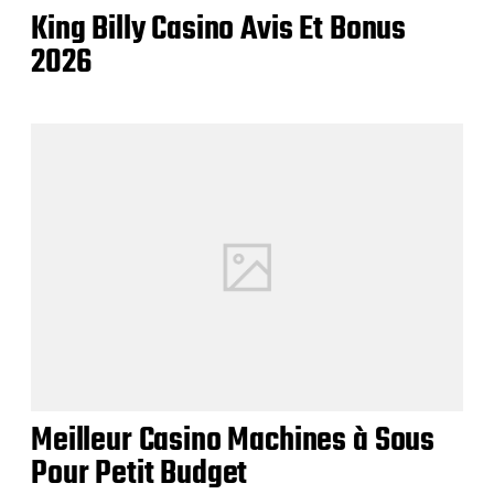
King Billy Casino Avis Et Bonus
2026
Meilleur Casino Machines à Sous
Pour Petit Budget