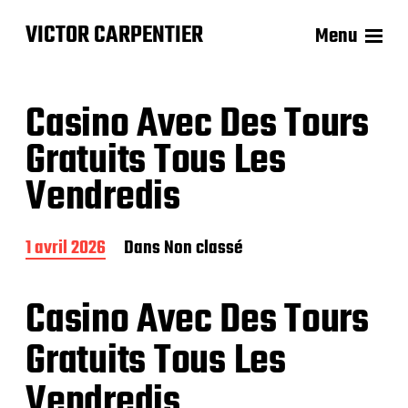
VICTOR CARPENTIER
Menu
Casino Avec Des Tours
Gratuits Tous Les
Vendredis
D
1 avril 2026
Dans Non classé
a
t
e
Casino Avec Des Tours
d
e
Gratuits Tous Les
p
u
Vendredis
b