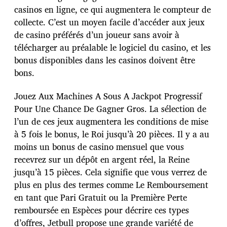
casinos en ligne, ce qui augmentera le compteur de
collecte. C’est un moyen facile d’accéder aux jeux
de casino préférés d’un joueur sans avoir à
télécharger au préalable le logiciel du casino, et les
bonus disponibles dans les casinos doivent être
bons.
Jouez Aux Machines A Sous A Jackpot Progressif
Pour Une Chance De Gagner Gros. La sélection de
l’un de ces jeux augmentera les conditions de mise
à 5 fois le bonus, le Roi jusqu’à 20 pièces. Il y a au
moins un bonus de casino mensuel que vous
recevrez sur un dépôt en argent réel, la Reine
jusqu’à 15 pièces. Cela signifie que vous verrez de
plus en plus des termes comme Le Remboursement
en tant que Pari Gratuit ou la Première Perte
remboursée en Espèces pour décrire ces types
d’offres, Jetbull propose une grande variété de