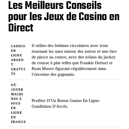
Les Meilleurs Conseils
pour les Jeux de Casino en
Direct
Il utilise des bobines circulaires avec trois
CASINO
EN
tournant les unes autour des autres et une face
LIGNE
de pierre au centre, avec des icônes du jockey
ARGEN
de course à plat telles que Frankie Dettori et
T
Ryan Moore figurant régulièrement dans
GRATUI
TS
l’enceinte des gagnants.
OÙ
JOUER
MACHI
NES À
Profiter D’Un Bonus Casino En Ligne:
SOUS
Conditions D’Accès.
EN
LIGNE
EN
FRANCE