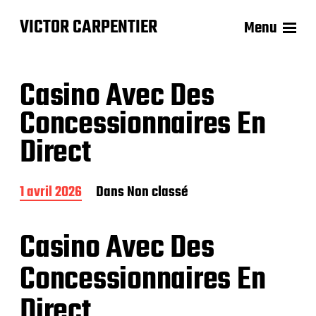
VICTOR CARPENTIER
Menu
Casino Avec Des
Concessionnaires En
Direct
D
1 avril 2026
Dans Non classé
a
t
e
Casino Avec Des
d
e
Concessionnaires En
p
u
Direct
b