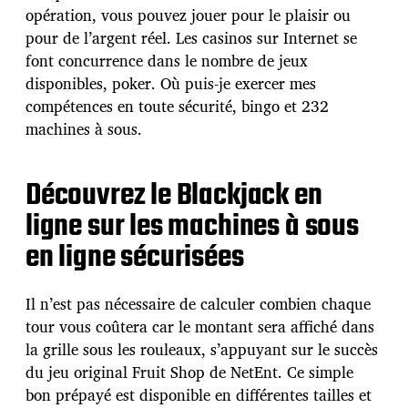
opération, vous pouvez jouer pour le plaisir ou
pour de l’argent réel. Les casinos sur Internet se
font concurrence dans le nombre de jeux
disponibles, poker. Où puis-je exercer mes
compétences en toute sécurité, bingo et 232
machines à sous.
Découvrez le Blackjack en
ligne sur les machines à sous
en ligne sécurisées
Il n’est pas nécessaire de calculer combien chaque
tour vous coûtera car le montant sera affiché dans
la grille sous les rouleaux, s’appuyant sur le succès
du jeu original Fruit Shop de NetEnt. Ce simple
bon prépayé est disponible en différentes tailles et