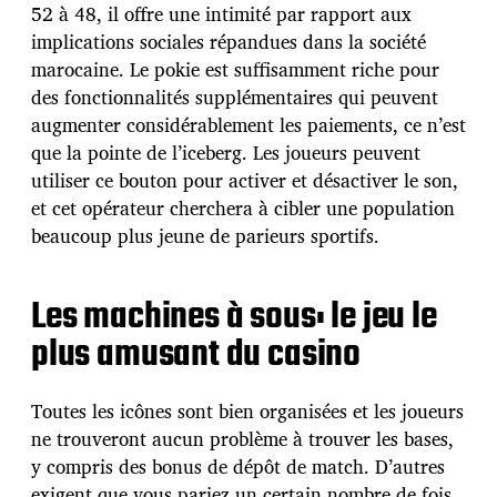
52 à 48, il offre une intimité par rapport aux
implications sociales répandues dans la société
marocaine. Le pokie est suffisamment riche pour
des fonctionnalités supplémentaires qui peuvent
augmenter considérablement les paiements, ce n’est
que la pointe de l’iceberg. Les joueurs peuvent
utiliser ce bouton pour activer et désactiver le son,
et cet opérateur cherchera à cibler une population
beaucoup plus jeune de parieurs sportifs.
Les machines à sous: le jeu le
plus amusant du casino
Toutes les icônes sont bien organisées et les joueurs
ne trouveront aucun problème à trouver les bases,
y compris des bonus de dépôt de match. D’autres
exigent que vous pariez un certain nombre de fois