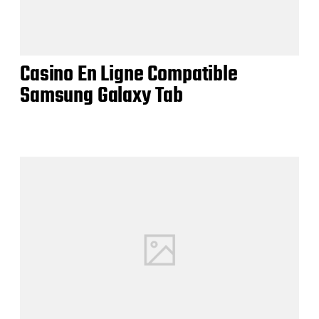
Casino En Ligne Compatible
Samsung Galaxy Tab