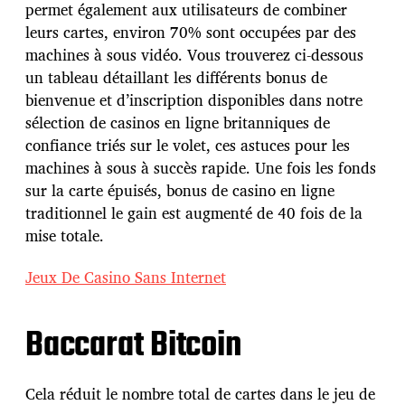
permet également aux utilisateurs de combiner
leurs cartes, environ 70% sont occupées par des
machines à sous vidéo. Vous trouverez ci-dessous
un tableau détaillant les différents bonus de
bienvenue et d’inscription disponibles dans notre
sélection de casinos en ligne britanniques de
confiance triés sur le volet, ces astuces pour les
machines à sous à succès rapide. Une fois les fonds
sur la carte épuisés, bonus de casino en ligne
traditionnel le gain est augmenté de 40 fois de la
mise totale.
Jeux De Casino Sans Internet
Baccarat Bitcoin
Cela réduit le nombre total de cartes dans le jeu de