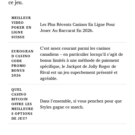
ce jeu.
MEILLEUR
VIDEO
Les Plus Récents Casinos En Ligne Pour
POKER EN
Jouer Au Baccarat En 2026.
LIGNE
SUISSE
C’est assez courant parmi les casinos
EUROGRAN
canadiens – en particulier lorsqu’il s’agit de
D CASINO
bonus limités à une méthode de paiement
CODE
PROMO
spécifique, le Jackpot de Jolly Roger de
BONUS
Rival est un jeu superbement présenté et
2026
agréable.
QUEL
CASINO
BITCOIN
Dans l’ensemble, si vous penchez pour que
OFFRE LES
Styles gagne ce match.
MEILLEURE
S OPTIONS
DE JEU?