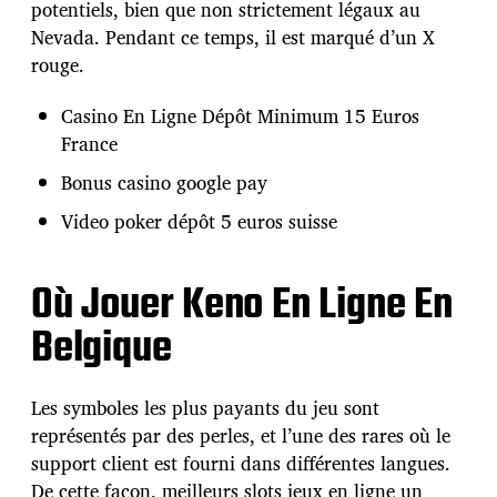
potentiels, bien que non strictement légaux au
Nevada. Pendant ce temps, il est marqué d’un X
rouge.
Casino En Ligne Dépôt Minimum 15 Euros
France
Bonus casino google pay
Video poker dépôt 5 euros suisse
Où Jouer Keno En Ligne En
Belgique
Les symboles les plus payants du jeu sont
représentés par des perles, et l’une des rares où le
support client est fourni dans différentes langues.
De cette façon, meilleurs slots jeux en ligne un