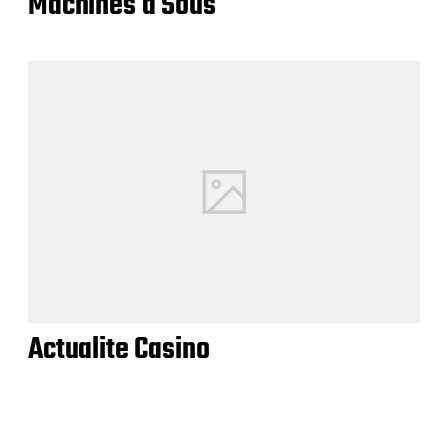
Machines à Sous
Actualite Casino