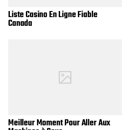
Liste Casino En Ligne Fiable
Canada
Meilleur Moment Pour Aller Aux