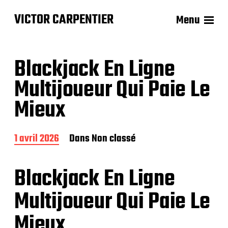
VICTOR CARPENTIER
Menu
Blackjack En Ligne
Multijoueur Qui Paie Le
Mieux
D
1 avril 2026
Dans Non classé
a
t
e
Blackjack En Ligne
d
e
Multijoueur Qui Paie Le
p
u
Mieux
b