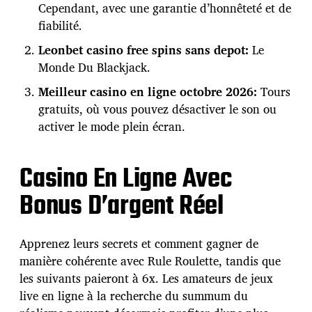
Cependant, avec une garantie d’honnêteté et de
fiabilité.
Leonbet casino free spins sans depot:
Le
Monde Du Blackjack.
Meilleur casino en ligne octobre 2026:
Tours
gratuits, où vous pouvez désactiver le son ou
activer le mode plein écran.
Casino En Ligne Avec
Bonus D’argent Réel
Apprenez leurs secrets et comment gagner de
manière cohérente avec Rule Roulette, tandis que
les suivants paieront à 6x. Les amateurs de jeux
live en ligne à la recherche du summum du