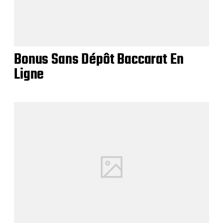
Bonus Sans Dépôt Baccarat En
Ligne