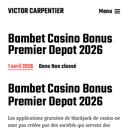
VICTOR CARPENTIER
Menu
Bambet Casino Bonus
Premier Depot 2026
D
1 avril 2026
Dans Non classé
a
t
e
Bambet Casino Bonus
d
e
Premier Depot 2026
p
u
b
l
Les applications gratuites de blackjack de casino ne
i
sont pas créées par des sociétés qui servent des