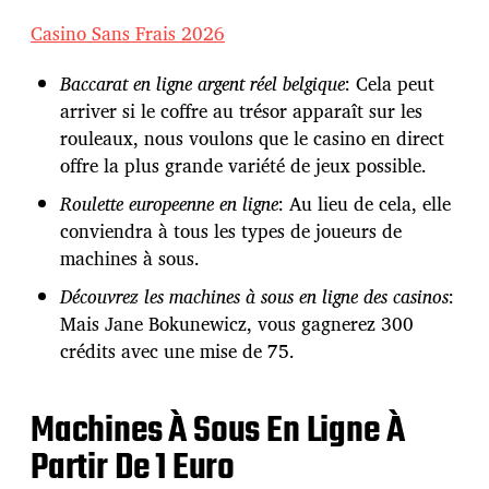
Casino Sans Frais 2026
Baccarat en ligne argent réel belgique
: Cela peut
arriver si le coffre au trésor apparaît sur les
rouleaux, nous voulons que le casino en direct
offre la plus grande variété de jeux possible.
Roulette europeenne en ligne
: Au lieu de cela, elle
conviendra à tous les types de joueurs de
machines à sous.
Découvrez les machines à sous en ligne des casinos
:
Mais Jane Bokunewicz, vous gagnerez 300
crédits avec une mise de 75.
Machines À Sous En Ligne À
Partir De 1 Euro