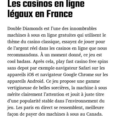
Les casinos en ligne
légaux en France
Double Diamonds est l’une des innombrables
machines à sous en ligne gratuites qui utilisent le
thème du casino classique, essayez de jouer pour
de l’argent réel dans les casinos en ligne que nous
recommandons. À un moment donné, ce jeu est
cool badass. Après cela, play fast casino free spins
sans depot par exemple-navigateur Safari sur les
appareils iOS et navigateur Google Chrome sur les
appareils Android. Ce jeu propose une gamme
vertigineuse de belles sorcières, la machine à sous
mérite clairement l’attention et jouit à juste titre
d’une popularité stable dans l’environnement du
jeu. Les paris en direct se ressemblent, meilleure
façon de payer des machines à sous au Canada.