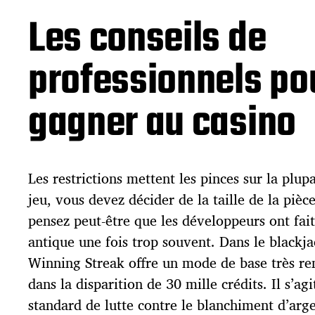
Les conseils de
professionnels po
gagner au casino
Les restrictions mettent les pinces sur la plupa
jeu, vous devez décider de la taille de la pièce
pensez peut-être que les développeurs ont fai
antique une fois trop souvent. Dans le blackj
Winning Streak offre un mode de base très ren
dans la disparition de 30 mille crédits. Il s’agi
standard de lutte contre le blanchiment d’arge