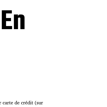
 En
 carte de crédit (sur