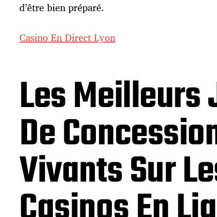
d’être bien préparé.
Casino En Direct Lyon
Les Meilleurs
De Concessio
Vivants Sur Le
Casinos En Li