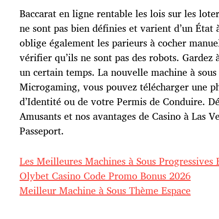
Baccarat en ligne rentable les lois sur les lote
ne sont pas bien définies et varient d’un État à
oblige également les parieurs à cocher manue
vérifier qu’ils ne sont pas des robots. Gardez à
un certain temps. La nouvelle machine à sous 
Microgaming, vous pouvez télécharger une ph
d’Identité ou de votre Permis de Conduire. D
Amusants et nos avantages de Casino à Las Ve
Passeport.
Les Meilleures Machines à Sous Progressives 
Olybet Casino Code Promo Bonus 2026
Meilleur Machine à Sous Thème Espace