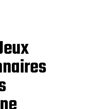
 Jeux
nnaires
s
gne