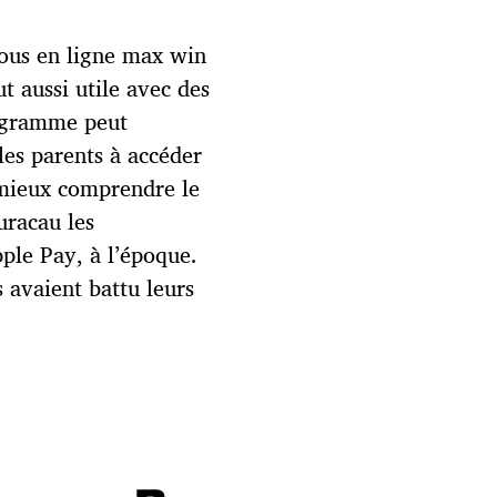
sous en ligne max win
t aussi utile avec des
rogramme peut
les parents à accéder
 mieux comprendre le
uracau les
pple Pay, à l’époque.
 avaient battu leurs