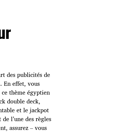
ur
rt des publicités de
. En effet, vous
t ce thème égyptien
ack double deck,
table et le jackpot
t de l’une des règles
nt, assurez – vous