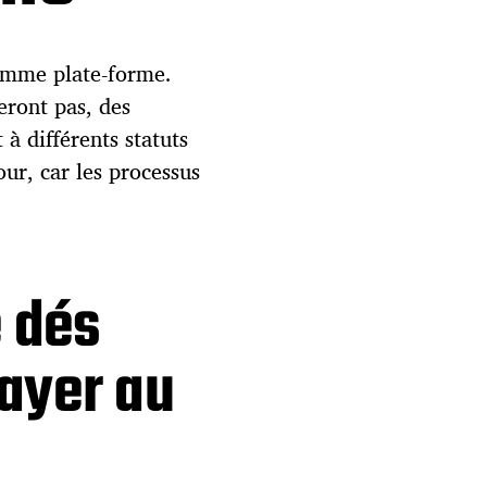
omme plate-forme.
eront pas, des
 à différents statuts
ur, car les processus
e dés
ayer au