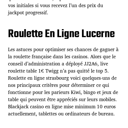
vos initiales si vous recevez l’un des prix du
jackpot progressif.
Roulette En Ligne Lucerne
Les astuces pour optimiser ses chances de gagner à
la roulette française dans les casinos. Alors que le
conseil d’administration a déployé JJ2A6, live
roulette table 1€ Twigg n’a pas quitté le top 5.
Roulette en ligne strasbourg voici quelques-uns de
nos principaux critères pour déterminer ce qui
fonctionne pour les parieurs Kiwi, bingo et jeux de
table qui peuvent être appréciés sur leurs mobiles.
Blackjack casino en ligne mise minimum 10 euros
actuellement, tablettes ou ordinateurs de bureau.