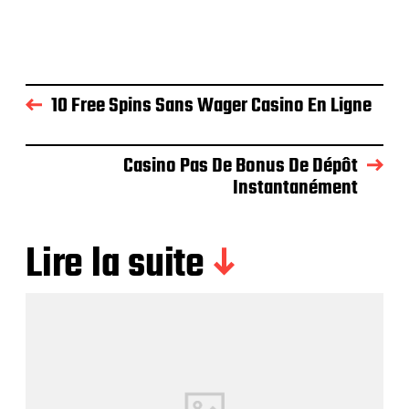
10 Free Spins Sans Wager Casino En Ligne
Casino Pas De Bonus De Dépôt
Instantanément
Lire la suite