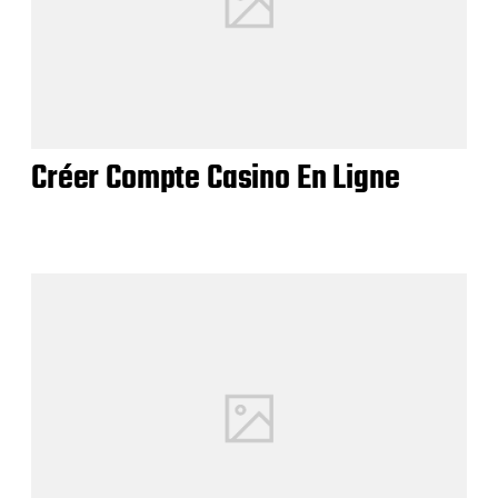
Créer Compte Casino En Ligne